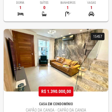
DORM.
SUÍTES
BANHEIROS
VAGAS
1
0
1
1
15457
R$ 1.390.000,00
CASA EM CONDOMÍNIO
CAPÃO DA CANOA - CAPÃO DA CANOA