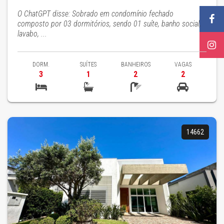
O ChatGPT disse: Sobrado em condomínio fechado
composto por 03 dormitórios, sendo 01 suíte, banho social,
lavabo, ...
DORM.
SUÍTES
BANHEIROS
VAGAS
3
1
2
2
14662