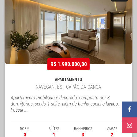
R$ 1.990.000,00
APARTAMENTO
NAVEGANTES - CAPÃO DA CANOA
Apartamento mobiliado e decorado, composto por 3
dormitórios, sendo 1 suíte, além de banho social e lavabo.
Possui ...
DORM.
SUÍTES
BANHEIROS
VAGAS
3
1
3
2