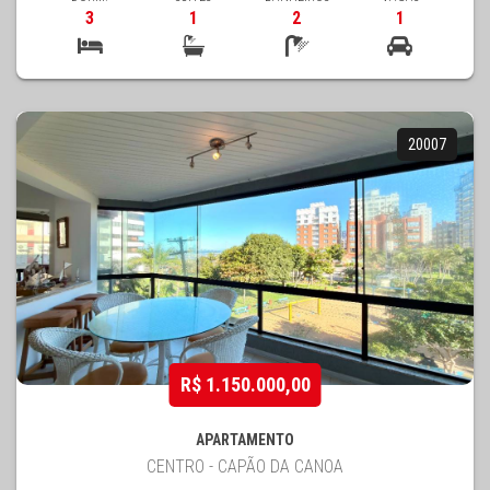
3
1
2
1
20007
R$ 1.150.000,00
APARTAMENTO
CENTRO - CAPÃO DA CANOA