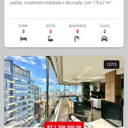
padrão, totalmente mobiliada e decorada, com 176,62 m² ...
DORM.
SUÍTES
BANHEIROS
VAGAS
3
3
0
2
13713
R$ 1.300.000,00