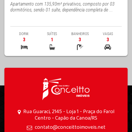
Apartamento com 135,93m² privativos, composto por 03
dormitórios, sendo 01 suíte, dependência completa de ...
DORM.
SUÍTES
BANHEIROS
VAGAS
3
1
3
3
Rua Guaraci, 2145 - Loja 1 - Praça do Farol
Centro - Capão da Canoa/RS
contato@conceittoimoveis.net