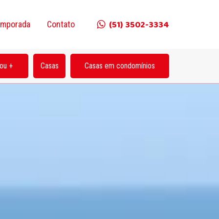
(51) 3502-3334
emporada
Contato
ou +
Casas
Casas em condomínios