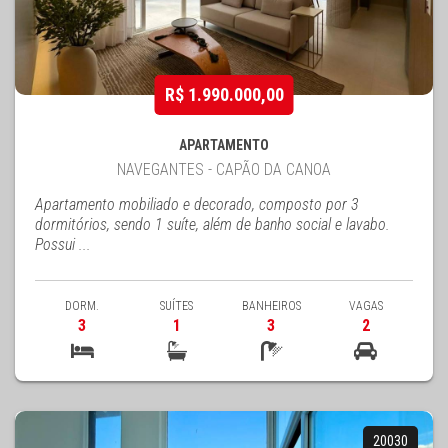
R$ 1.990.000,00
APARTAMENTO
NAVEGANTES - CAPÃO DA CANOA
Apartamento mobiliado e decorado, composto por 3
dormitórios, sendo 1 suíte, além de banho social e lavabo.
Possui ...
DORM.
SUÍTES
BANHEIROS
VAGAS
3
1
3
2
20030