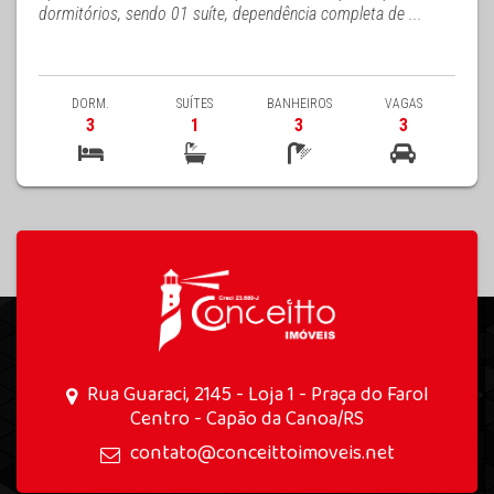
dormitórios, sendo 01 suíte, dependência completa de ...
DORM.
SUÍTES
BANHEIROS
VAGAS
3
1
3
3
Rua Guaraci, 2145 - Loja 1 - Praça do Farol
Centro - Capão da Canoa/RS
contato@conceittoimoveis.net