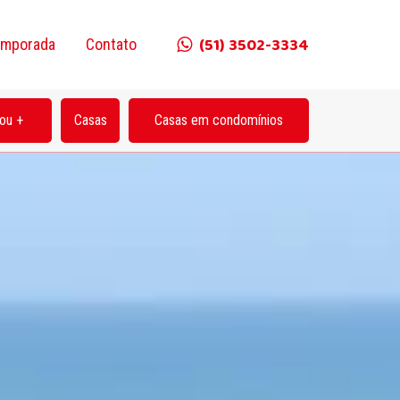
(51) 3502-3334
emporada
Contato
ou +
Casas
Casas em condomínios