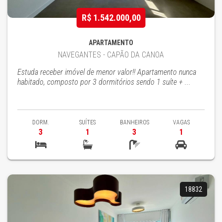
R$ 1.542.000,00
APARTAMENTO
NAVEGANTES - CAPÃO DA CANOA
Estuda receber imóvel de menor valor!! Apartamento nunca
habitado, composto por 3 dormitórios sendo 1 suíte + ...
DORM.
SUÍTES
BANHEIROS
VAGAS
3
1
3
1
18832