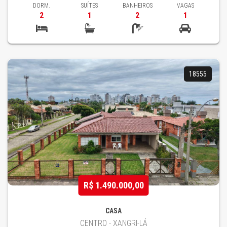
DORM.
SUÍTES
BANHEIROS
VAGAS
2
1
2
1
18555
R$ 1.490.000,00
CASA
CENTRO - XANGRI-LÁ