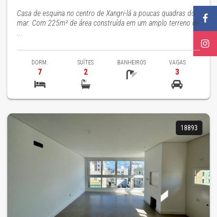
Casa de esquina no centro de Xangri-lá a poucas quadras do
mar. Com 225m² de área construída em um amplo terreno de
...
DORM.
SUÍTES
BANHEIROS
VAGAS
7
2
3
18893