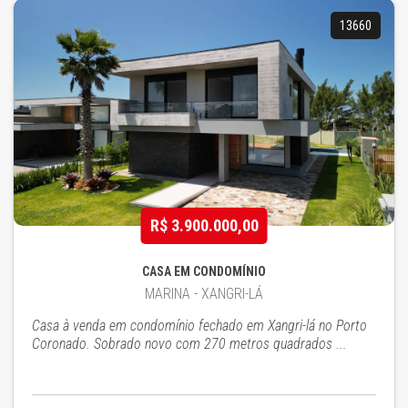
13660
R$ 3.900.000,00
CASA EM CONDOMÍNIO
MARINA - XANGRI-LÁ
Casa à venda em condomínio fechado em Xangri-lá no Porto
Coronado. Sobrado novo com 270 metros quadrados ...