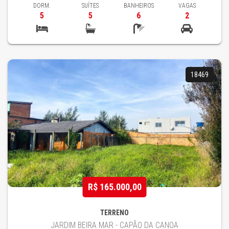
DORM.
SUÍTES
BANHEIROS
VAGAS
5
5
6
2
18469
R$ 165.000,00
TERRENO
JARDIM BEIRA MAR - CAPÃO DA CANOA