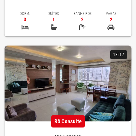
DORM.
SUÍTES
BANHEIROS
VAGAS
3
1
2
2
18917
R$ Consulte