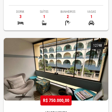
DORM.
SUÍTES
BANHEIROS
VAGAS
3
1
2
1
12748
R$ 750.000,00