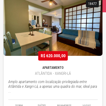
18477
R$ 620.000,00
APARTAMENTO
ATLÂNTIDA - XANGRI-LÁ
Amplo apartamento com localização privilegiada entre
Atlântida e Xangri-Lá, a apenas uma quadra do mar, ideal para
...
DORM.
SUÍTES
BANHEIROS
VAGAS