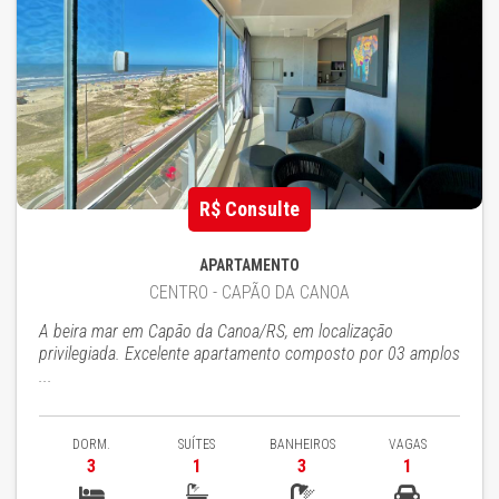
R$ Consulte
APARTAMENTO
CENTRO - CAPÃO DA CANOA
A beira mar em Capão da Canoa/RS, em localização
privilegiada. Excelente apartamento composto por 03 amplos
...
DORM.
SUÍTES
BANHEIROS
VAGAS
3
1
3
1