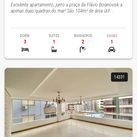
Excelente apartamento, junto a praça da Flávio Boianovisk a
apenas duas quadras do mar! São 104m² de área útil ...
DORM.
SUÍTES
BANHEIROS
VAGAS
3
1
2
1
14331