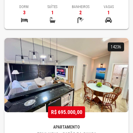
DORM.
SUÍTES
BANHEIROS
VAGAS
3
1
2
1
14236
R$ 695.000,00
APARTAMENTO