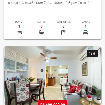
coração da cidade! Com 2 dormitórios, 1 dependência de ...
DORM.
SUÍTES
BANHEIROS
VAGAS
3
0
3
1
1859
R$ 600.000,00