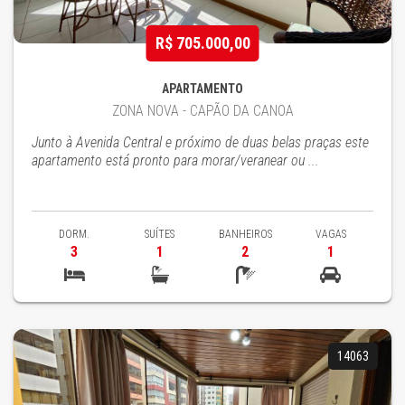
R$ 705.000,00
APARTAMENTO
ZONA NOVA - CAPÃO DA CANOA
Junto à Avenida Central e próximo de duas belas praças este
apartamento está pronto para morar/veranear ou ...
DORM.
SUÍTES
BANHEIROS
VAGAS
3
1
2
1
14063