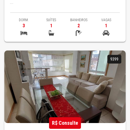
...
DORM.
SUÍTES
BANHEIROS
VAGAS
3
1
2
1
9399
R$ Consulte