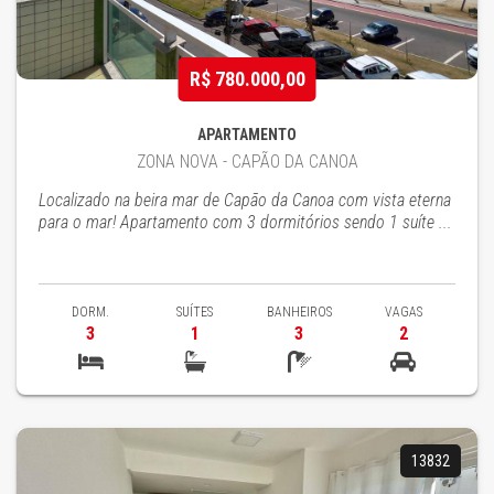
R$ 780.000,00
APARTAMENTO
ZONA NOVA - CAPÃO DA CANOA
Localizado na beira mar de Capão da Canoa com vista eterna
para o mar! Apartamento com 3 dormitórios sendo 1 suíte ...
DORM.
SUÍTES
BANHEIROS
VAGAS
3
1
3
2
13832